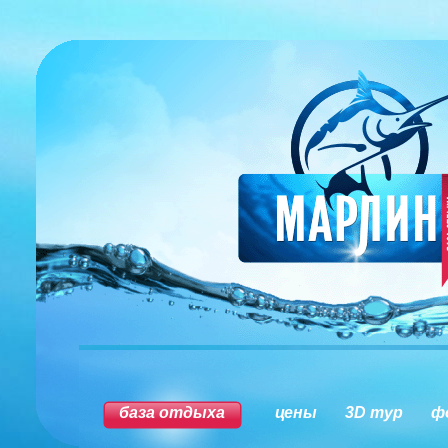
база отдыха
цены
3D тур
ф